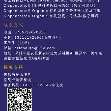
瑞士梅特勒-托利多SevenCompactTM系列pH/离子计
S220和电导率仪S230
Dispensette® III 基础型瓶口分液器（数字可调型）
Dispensette® Organic 有机型瓶口分液器（游标可调
型）
Dispensette® Organic 有机型瓶口分液器(数字可调
型）
联系方式
电话: 0755-27670013
手机: 13510172650(微信同号)
李先生（经理）
邮箱:
szlabauto@163.com
地址: 深圳市宝安区新安街道海乐社区43区兴华一路华创
达创客创新联盟A栋620室
服务支持
售后与技术服务
意见或建议反馈
服务热线: 13510172650-李先生