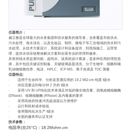
仪器简介：
威立雅是全球最大的水务集团和供水服务的领导者，业务覆盖市政供水、
污水处理、海水淡化，以及化妆品、制药、微电子等工业领域的供水和污
水处理。从技术方案设计，系统设计和设备提供，到现场施工、运营管
理，提供水供应链整体解决方案和全面专业的管理和服务。
具有持续水质监测功能，超纯水。该系统设计紧凑，是多种应用的理想选
择，其中包括关键试剂制备、关键玻璃器皿清洗、分子生物学、细菌和哺
乳动物细胞培养、电泳、HPLC、ICP-MS、离子色谱及 TOC 测量
仪器特点
:
· 适用于生命科学、分析及普通应用的 18.2 MΩ-cm 纯度 I级水
· 供应流量达到每分钟 2 升的 I级水
· 采用 UV 和 UF纯化技术来满足对低的微生物含量、脱氧核糖核酸酶
(DNase)、核糖核酸酶 (RNase) 及内毒素的要求
· 采用高效的快速冲洗超滤器以方便维护
· 运行和耗材成本较低
· 使用预纯化水生产 I级水
· 全面的服务和认证支持
技术参数：
电阻率(在25°C)：18.2Mohm.cm