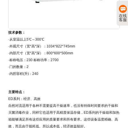
在线
客服
技术参数：
·从室温以上5℃～300℃
·外观尺寸（宽*高*深）：1034*822*745mm
·内部尺寸（宽*高*深）：800*600*500mm
·标称电压：230 标称功率：2700
·门的数量：2
·内腔容积(升)：240
主要特点：
ED系列：经济、高效
自然对流适用于各种不需要提高干燥速率，也没有特殊时间要求的干燥和
灭菌消毒作业，同样它也适用于高精度保温存储，ED系列的干燥箱和加热
箱能够满足所有这些应用的质量要求和所有要求。这些设备温度精确、高
效，而且由于能耗低、所以成本低，经济效益较好。