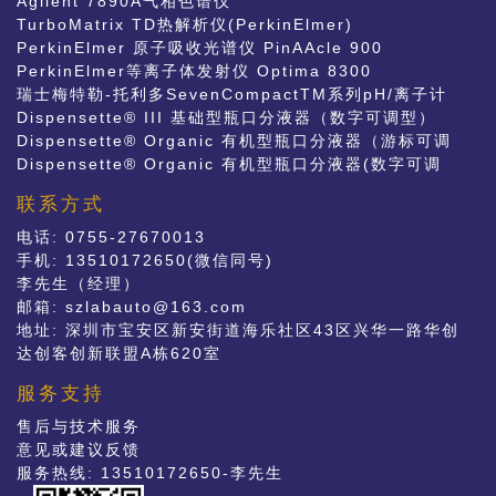
Agilent 7890A气相色谱仪
TurboMatrix TD热解析仪(PerkinElmer)
PerkinElmer 原子吸收光谱仪 PinAAcle 900
PerkinElmer等离子体发射仪 Optima 8300
瑞士梅特勒-托利多SevenCompactTM系列pH/离子计
S220和电导率仪S230
Dispensette® III 基础型瓶口分液器（数字可调型）
Dispensette® Organic 有机型瓶口分液器（游标可调
型）
Dispensette® Organic 有机型瓶口分液器(数字可调
型）
联系方式
电话: 0755-27670013
手机: 13510172650(微信同号)
李先生（经理）
邮箱:
szlabauto@163.com
地址: 深圳市宝安区新安街道海乐社区43区兴华一路华创
达创客创新联盟A栋620室
服务支持
售后与技术服务
意见或建议反馈
服务热线: 13510172650-李先生